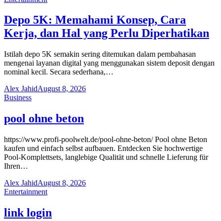
Depo 5K: Memahami Konsep, Cara
Kerja, dan Hal yang Perlu Diperhatikan
Istilah depo 5K semakin sering ditemukan dalam pembahasan
mengenai layanan digital yang menggunakan sistem deposit dengan
nominal kecil. Secara sederhana,…
Alex Jahid
August 8, 2026
Business
pool ohne beton
https://www.profi-poolwelt.de/pool-ohne-beton/ Pool ohne Beton
kaufen und einfach selbst aufbauen. Entdecken Sie hochwertige
Pool-Komplettsets, langlebige Qualität und schnelle Lieferung für
Ihren…
Alex Jahid
August 8, 2026
Entertainment
link login