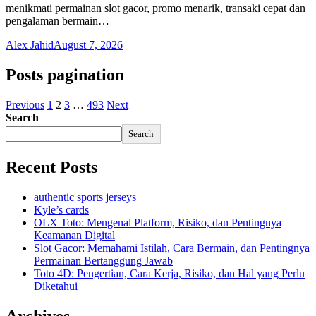
menikmati permainan slot gacor, promo menarik, transaki cepat dan
pengalaman bermain…
Alex Jahid
August 7, 2026
Posts pagination
Previous
1
2
3
…
493
Next
Search
Search
Recent Posts
authentic sports jerseys
Kyle’s cards
OLX Toto: Mengenal Platform, Risiko, dan Pentingnya
Keamanan Digital
Slot Gacor: Memahami Istilah, Cara Bermain, dan Pentingnya
Permainan Bertanggung Jawab
Toto 4D: Pengertian, Cara Kerja, Risiko, dan Hal yang Perlu
Diketahui
Archives