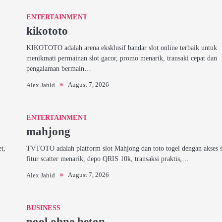
ENTERTAINMENT
kikototo
KIKOTOTO adalah arena eksklusif bandar slot online terbaik untuk
menikmati permainan slot gacor, promo menarik, transaki cepat dan
pengalaman bermain…
August 7, 2026
Alex Jahid
ENTERTAINMENT
mahjong
t,
TVTOTO adalah platform slot Mahjong dan toto togel dengan akses sa
fitur scatter menarik, depo QRIS 10k, transaksi praktis,…
August 7, 2026
Alex Jahid
BUSINESS
pool ohne beton