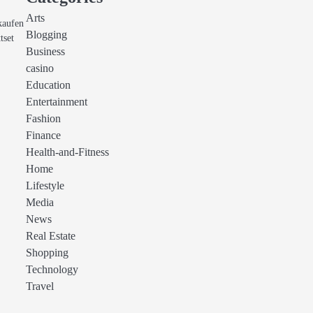
Arts
kaufen
Blogging
tset
Business
casino
Education
Entertainment
Fashion
Finance
Health-and-Fitness
Home
Lifestyle
Media
News
Real Estate
Shopping
Technology
Travel