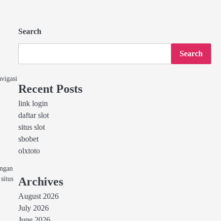
Search
Search
avigasi
Recent Posts
link login
daftar slot
situs slot
sbobet
olxtoto
engan
situs
Archives
August 2026
July 2026
June 2026