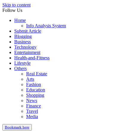
Skip to content
Follow Us
Home
Info Analysis System
Submit Article
Blogging
Business
Technology
Entertainment
Health-and-Fitness
Lifestyle
Others
Real Estate
Arts
Fashion
Education
Shopping
News
Finance
Travel
Media
Bookmark here