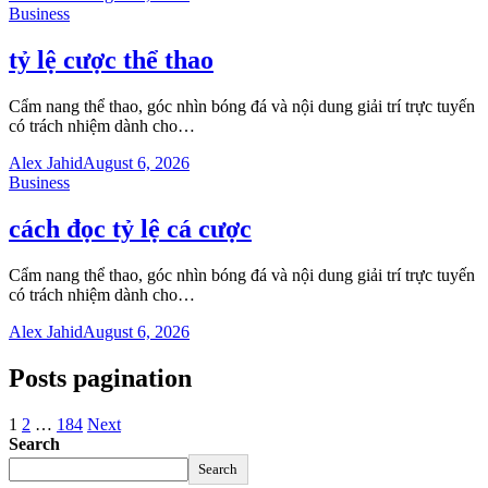
Business
tỷ lệ cược thể thao
Cẩm nang thể thao, góc nhìn bóng đá và nội dung giải trí trực tuyến
có trách nhiệm dành cho…
Alex Jahid
August 6, 2026
Business
cách đọc tỷ lệ cá cược
Cẩm nang thể thao, góc nhìn bóng đá và nội dung giải trí trực tuyến
có trách nhiệm dành cho…
Alex Jahid
August 6, 2026
Posts pagination
1
2
…
184
Next
Search
Search