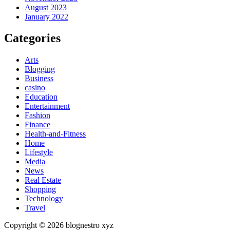
August 2023
January 2022
Categories
Arts
Blogging
Business
casino
Education
Entertainment
Fashion
Finance
Health-and-Fitness
Home
Lifestyle
Media
News
Real Estate
Shopping
Technology
Travel
Copyright © 2026 blognestro xyz