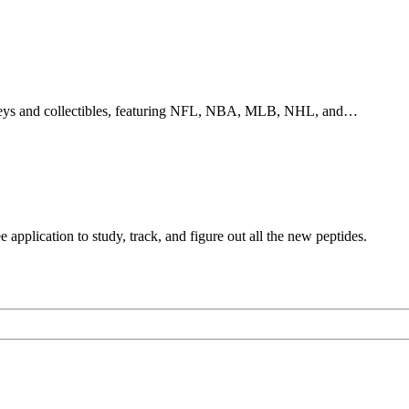
 jerseys and collectibles, featuring NFL, NBA, MLB, NHL, and…
pplication to study, track, and figure out all the new peptides.