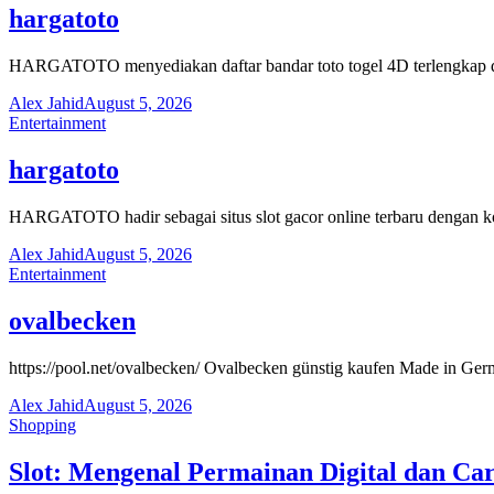
hargatoto
HARGATOTO menyediakan daftar bandar toto togel 4D terlengkap de
Alex Jahid
August 5, 2026
Entertainment
hargatoto
HARGATOTO hadir sebagai situs slot gacor online terbaru dengan k
Alex Jahid
August 5, 2026
Entertainment
ovalbecken
https://pool.net/ovalbecken/ Ovalbecken günstig kaufen Made in Ger
Alex Jahid
August 5, 2026
Shopping
Slot: Mengenal Permainan Digital dan Ca