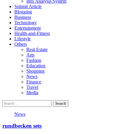
Info Analysis System
Submit Article
Blogging
Business
Technology
Entertainment
Health-and-Fitness
Lifestyle
Others
Real Estate
Arts
Fashion
Education
Shopping
News
Finance
Travel
Media
Search
for:
News
rundbecken sets